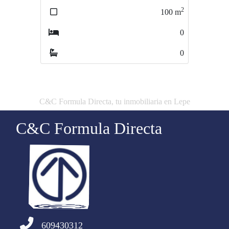
2
2
100
m
60000
m
0
0
0
0
C&C Formula Directa, tu inmobiliaria en Lepe
C&C Formula Directa
609430312