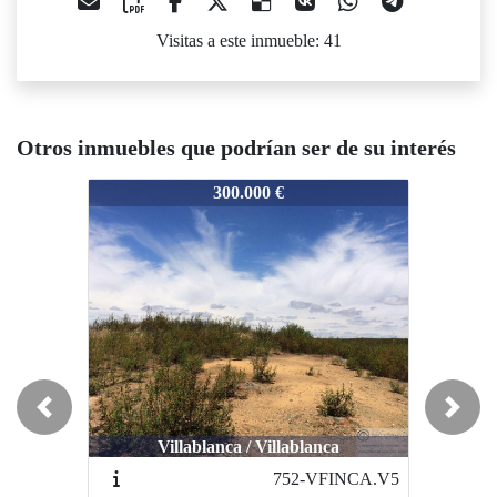
Visitas a este inmueble: 41
Otros inmuebles que podrían ser de su interés
996-VPARC.PL13
996-VPARC.PL13
9
300.000 €
398.000 €
Previous
Next
Villablanca / Villablanca
Lepe / La Vega
752-VFINCA.V5
995-VFINCA.L3