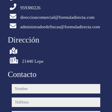
959380226
direccioncomercial@formuladirecta.com
administradordefincas@formuladirecta.com
Dirección
21440 Lepe
Contacto
nombre
teléfono