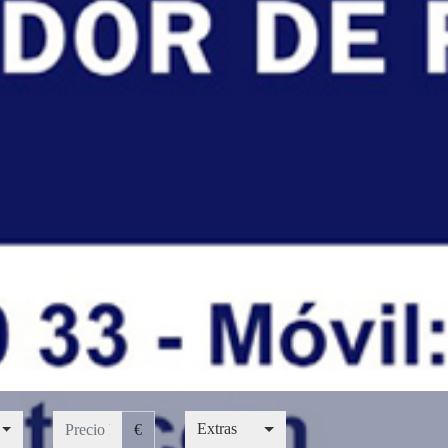
.
Precio hasta...
Extras
ín.
Extras
€