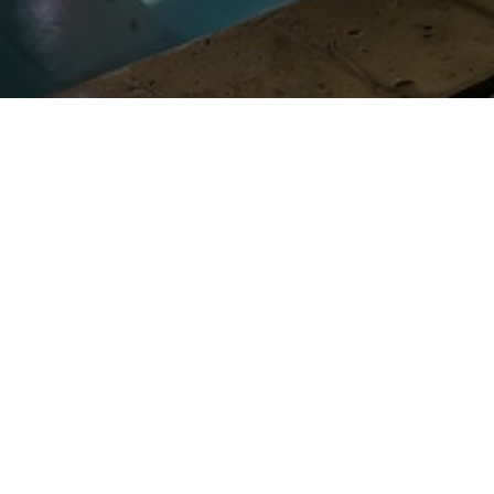
C&C Formula Directa, tu inmobiliaria en Lepe
ión
Contacto
nombre
40 Lepe
teléfono