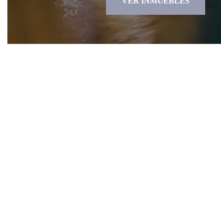
VER INMUEBLES
C&C Formula Directa
Direcc
214