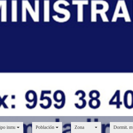
o inmueble
Provincia
Población
Zona
Dormit. mín
ipo inmueble
Población
Zona
Dormit. m