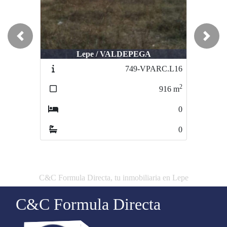
Previous
Next
Lepe / VALDEPEGA
Lepe / Lepe
749-VPARC.L16
793-VPARC.L8
2
2
916
m
1000
m
0
0
0
0
C&C Formula Directa, tu inmobiliaria en Lepe
C&C Formula Directa