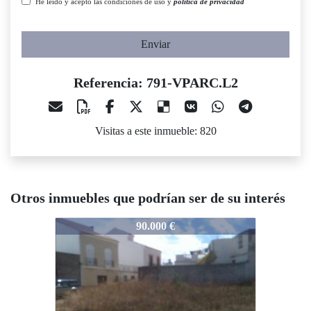
He leído y acepto las condiciones de uso y
política de privacidad
Enviar
Referencia: 791-VPARC.L2
Visitas a este inmueble: 820
Otros inmuebles que podrían ser de su interés
791-VPARC.L2
791-VPARC.L2
7
90.000 €
80.000 €