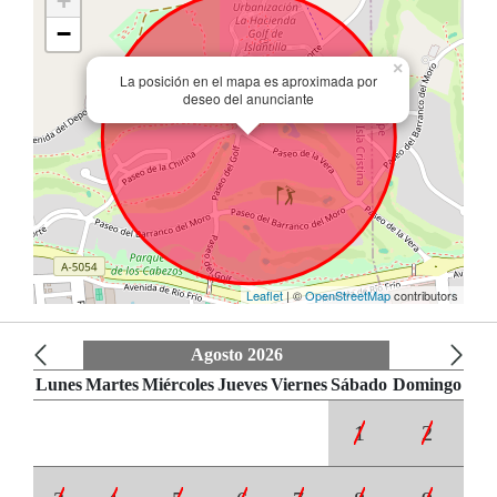
+
−
×
La posición en el mapa es aproximada por
deseo del anunciante
Leaflet
| ©
OpenStreetMap
contributors
Agosto 2026
Lunes
Martes
Miércoles
Jueves
Viernes
Sábado
Domingo
1
2