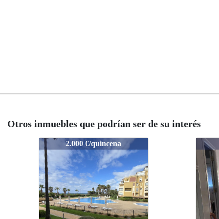
Otros inmuebles que podrían ser de su interés
CG10
1003-ACG10
1003-ACG10
000 €/quincena
1.800 €/quincena
1.800 €/quincena