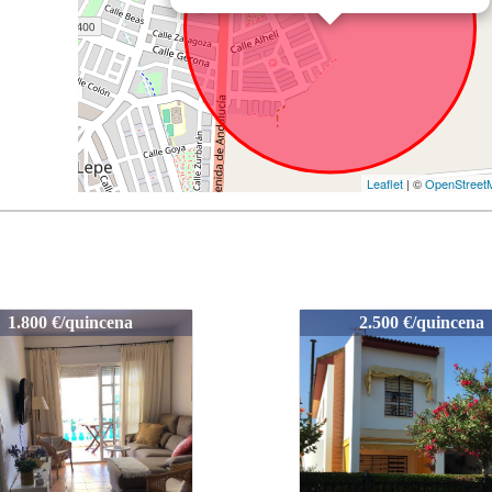
Leaflet
| ©
OpenStreet
1003-ACG10
1003-ACG10
2.500 €/quincena
2.500 €/quincena